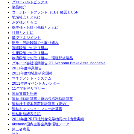
グローバルトピックス
製品紹介
コーポレートブランド（CB）経営とCSR
地域社会とともに
お客様とともに
株主様・お取引先様とともに
社員とともに
環境マネジメント
開発・設計段階での取り組み
調達段階での取り組み
生産段階での取り組み
物流段階での取り組み・環境配慮製品
グループ会社活動報告 PT. Akebono Brake Astra Indonesia
2011年度事業報告
2011年度地域別研究開発
マネジメント・システム
2011年度イベントカレンダー
11年間財務サマリー
連結貸借対照表
連結損益計算書／連結包括利益計算書
連結株主資本等変動計算書（要約）
連結キャッシュ・フロー計算書
連結財務諸表注記
2011年度PRTR法対象化学物質の排出量実績
akebono国内主要企業別環境データ
第三者意見