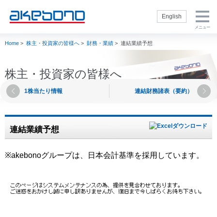
English
メニュー
Home
>
株主・投資家の皆様へ
>
財務・業績
>
連結業績予想
企業情報トップ
製品・技術トッ
株主・投資家の
サステナビリテ
採用情報トップ
プ
皆様へトップ
ィトップ
企業情報トップ
製品・技術トップ
株主・投資家の皆
サステナビリティ
採用情報トップ
社長挨拶
新卒採用サイト
様へトップ
トップ
ブレーキを知る
経営方針
サステナビリテ
株主・投資家の皆様へ
会社概要
通年採用（キャ
ィ方針
製品
内部統制
リア採用）
理念・方針
閉じる
1株当たり情報
連結財務諸表（要約）
E：環境
補修品
財務・業績
インターンシッ
社名の由来・ロ
S：社会
プ
ゴ
モータースポー
IR資料室
ツ
G：ガバナンス
役員一覧
株式情報
連結業績予想
製品技術
人権の尊重
事業概要
電子公告
生産技術
TCFD提言に基
曙ブレーキグル
IRカレンダー
づく情報開示
※akebonoグループは、日本会計基準を採用しています。
ープの歴史
調達
akebono用語集
CSR社内推進
グループ企業
Ai-
よくいただくご
閉じる
状況
Museum（ブレ
会社案内 ダウ
質問
ーキ博物館）
スポーツ活動
ンロード
株主・投資家情
閉じる
Ai-Ring（テス
akebono会社紹
報に関するお問
トコース）
介
い合わせ