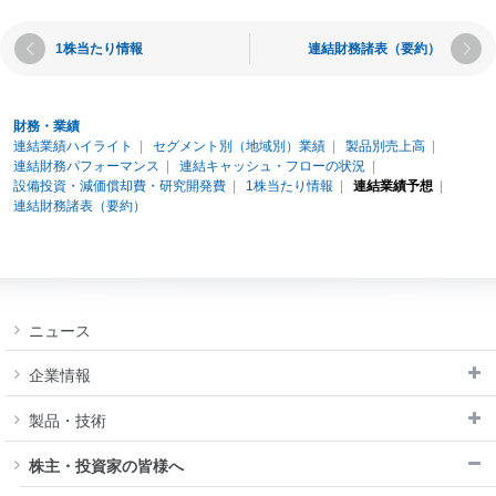
閉じる
モビリティショ
IRメール配信サ
ー
ービス
1株当たり情報
連結財務諸表（要約）
閉じる
免責事項
IRサイトマップ
財務・業績
連結業績ハイライト
セグメント別（地域別）業績
製品別売上高
連結財務パフォーマンス
連結キャッシュ・フローの状況
設備投資・減価償却費・研究開発費
1株当たり情報
連結業績予想
連結財務諸表（要約）
ニュース
企業情報
製品・技術
株主・投資家の皆様へ