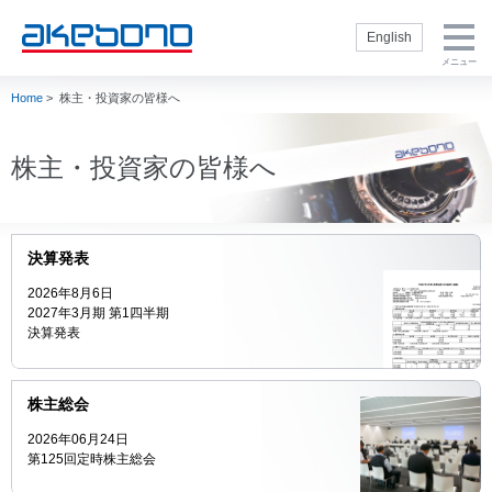
English
メニュー
Home
>
株主・投資家の皆様へ
企業情報トップ
製品・技術トッ
株主・投資家の
サステナビリテ
採用情報トップ
プ
皆様へトップ
ィトップ
企業情報トップ
製品・技術トップ
株主・投資家の皆
サステナビリティ
採用情報トップ
社長挨拶
新卒採用サイト
様へトップ
トップ
ブレーキを知る
経営方針
サステナビリテ
株主・投資家の皆様へ
会社概要
通年採用（キャ
ィ方針
製品
内部統制
リア採用）
理念・方針
閉じる
E：環境
補修品
財務・業績
インターンシッ
社名の由来・ロ
S：社会
プ
ゴ
モータースポー
IR資料室
決算発表
ツ
G：ガバナンス
役員一覧
株式情報
2026年8月6日
製品技術
人権の尊重
事業概要
電子公告
2027年3月期 第1四半期
生産技術
TCFD提言に基
決算発表
曙ブレーキグル
IRカレンダー
づく情報開示
ープの歴史
調達
akebono用語集
CSR社内推進
グループ企業
Ai-
よくいただくご
閉じる
状況
株主総会
Museum（ブレ
会社案内 ダウ
質問
ーキ博物館）
スポーツ活動
ンロード
2026年06月24日
株主・投資家情
閉じる
Ai-Ring（テス
第125回定時株主総会
akebono会社紹
報に関するお問
トコース）
介
い合わせ