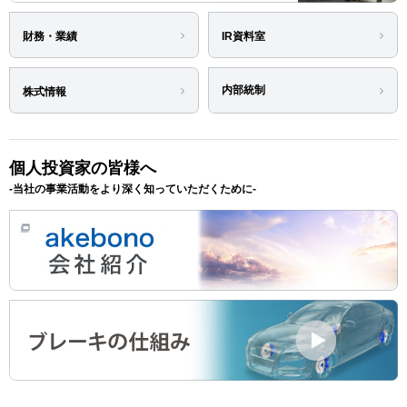
閉じる
モビリティショ
IRメール配信サ
ー
ービス
財務・業績
IR資料室
閉じる
免責事項
IRサイトマップ
内部統制
株式情報
個人投資家の皆様へ
-当社の事業活動をより深く知っていただくために-