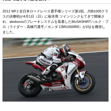
閉じる
モビリティショ
IRメール配信サ
ー
ービス
2012 MFJ 全日本ロードレース選手権シリーズ第1戦、JSB1000クラ
閉じる
スの決勝戦が4月1日（日）に栃木県 ツインリンクもてぎで開催さ
免責事項
れ、akebonoのブレーキシステムを装着したMuSASHiRTハルク・プ
IRサイトマップ
ロ（ライダー：高橋巧選手／ホンダ CBR1000RR）が2位を獲得し
ました。