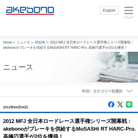
English
メニュー
企業情報トップ
製品・技術トッ
株主・投資家の
サステナビリテ
採用情報トップ
プ
皆様へトップ
ィトップ
企業情報トップ
製品・技術トップ
株主・投資家の皆
サステナビリティ
採用情報トップ
社長挨拶
新卒採用サイト
Home
>
ニュース
>
2012年
>
2012 MFJ 全日本ロードレース選手権シリーズ開幕戦：
様へトップ
トップ
ブレーキを知る
経営方針
サステナビリテ
会社概要
通年採用（キャ
akebonoがブレーキを供給するMuSASHi RT HARC-Pro. 高橋巧選手が2位を獲得！
ィ方針
製品
内部統制
リア採用）
理念・方針
閉じる
E：環境
補修品
財務・業績
インターンシッ
社名の由来・ロ
ニュース
S：社会
プ
ゴ
モータースポー
IR資料室
ツ
G：ガバナンス
役員一覧
株式情報
製品技術
人権の尊重
事業概要
電子公告
生産技術
TCFD提言に基
曙ブレーキグル
IRカレンダー
づく情報開示
ープの歴史
調達
akebono用語集
CSR社内推進
2012年04月04日
グループ企業
Ai-
よくいただくご
閉じる
状況
Museum（ブレ
会社案内 ダウ
質問
ーキ博物館）
スポーツ活動
2012 MFJ 全日本ロードレース選手権シリーズ開幕戦：
ンロード
株主・投資家情
閉じる
Ai-Ring（テス
akebonoがブレーキを供給するMuSASHi RT HARC-Pro.
akebono会社紹
報に関するお問
トコース）
高橋巧選手が2位を獲得！
介
い合わせ