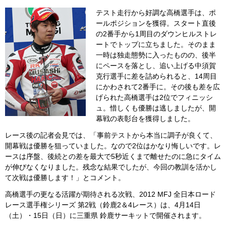
テスト走行から好調な高橋選手は、ポ
ールポジションを獲得。スタート直後
の2番手から1周目のダウンヒルストレ
ートでトップに立ちました。そのまま
一時は独走態勢に入ったものの、後半
にペースを落とし、追い上げる中須賀
克行選手に差を詰められると、14周目
にかわされて2番手に。その後も差を広
げられた高橋選手は2位でフィニッシ
ュ。惜しくも優勝は逃しましたが、開
幕戦の表彰台を獲得しました。
レース後の記者会見では、「事前テストから本当に調子が良くて、
開幕戦は優勝を狙っていました。なので2位はかなり悔しいです。レ
ースは序盤、後続との差を最大で5秒近くまで離せたのに急にタイム
が伸びなくなりました。残念な結果でしたが、今回の教訓を活かし
て次戦は優勝します！」とコメント。
高橋選手の更なる活躍が期待される次戦、2012 MFJ 全日本ロード
レース選手権シリーズ 第2戦（鈴鹿2＆4レース）は、4月14日
（土）・15日（日）に三重県 鈴鹿サーキットで開催されます。