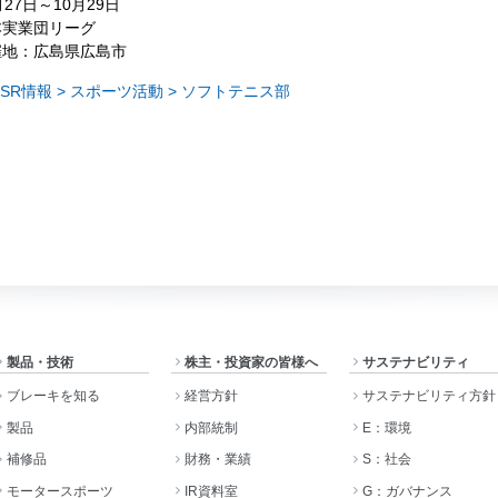
月27日～10月29日
本実業団リーグ
催地：広島県広島市
CSR情報 > スポーツ活動 > ソフトテニス部
製品・技術
株主・投資家の皆様へ
サステナビリティ
ブレーキを知る
経営方針
サステナビリティ方針
製品
内部統制
E：環境
補修品
財務・業績
S：社会
モータースポーツ
IR資料室
G：ガバナンス