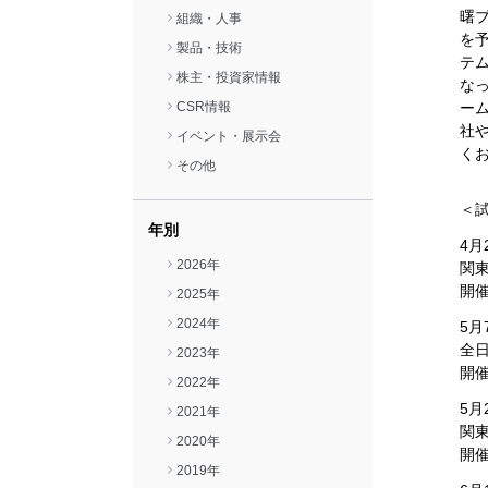
曙
組織・人事
を
閉じる
製品・技術
テ
株主・投資家情報
な
CSR情報
ー
社
イベント・展示会
く
その他
＜
年別
4月
2026年
関
開
2025年
2024年
5月
全
2023年
開
2022年
5月
2021年
関
2020年
開
2019年