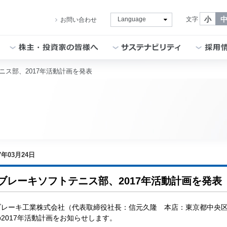
小
文字
お問い合わせ
ニス部、2017年活動計画を発表
社長挨拶
ブレーキを知る
経営方針
サステナビリティ方針
新卒採用サイト
会社概要
製品
内部統制
E：環境
通年採用（キャリア採用）
理念・方針
補修品
財務・業績
S：社会
インターンシップ
社名の由来・ロゴ
モータースポーツ
IR資料室
G：ガバナンス
役員一覧
製品技術
株式情報
人権の尊重
事業概要
生産技術
電子公告
TCFD提言に基づく情報開示
7年03月24日
曙ブレーキグループの歴史
調達
IRカレンダー
CSR社内推進状況
ブレーキソフトテニス部、2017年活動計画を発表
グループ企業
Ai-Museum（ブレーキ博物館）
akebono用語集
スポーツ活動
会社案内 ダウンロード
Ai-Ring（テストコース）
よくいただくご質問
ブレーキ工業株式会社（代表取締役社長：信元久隆 本店：東京都中央
akebono会社紹介
モビリティショー
株主・投資家情報に関するお問い合わせ
2017年活動計画をお知らせします。