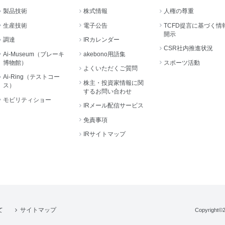
製品技術
株式情報
人権の尊重
生産技術
電子公告
TCFD提言に基づく情
開示
調達
IRカレンダー
CSR社内推進状況
Ai-Museum（ブレーキ
akebono用語集
博物館）
スポーツ活動
よくいただくご質問
Ai-Ring（テストコー
株主・投資家情報に関
ス）
するお問い合わせ
モビリティショー
IRメール配信サービス
免責事項
IRサイトマップ
て
サイトマップ
Copyright©