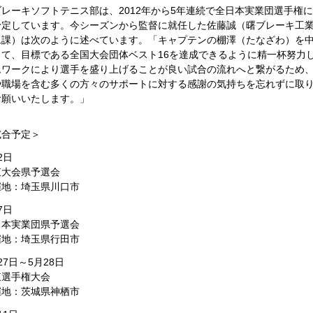
IRメール配信サービス
ブレーキソフトテニス部は、2012年から5年連続で全日本実業団選手権
予定しています。今シーズンから監督に就任した佐藤誠（曙ブレーキ工
免責事項
ム課）は次のように述べています。「キャプテンの棚澤（たなざわ）を中心
IRサイトマップ
って、目標である全国大会団体ベスト16を達成できるように精一杯努力
ムワークにより選手を盛り上げることが良い試合の流れへと繋がるため
や職場を含む多くの方々のサポートに対する感謝の気持ちを忘れずに取
お願いいたします。」
試合予定＞
2日
東大会県予選会
催地：埼玉県川口市
7日
日本実業団県予選会
催地：埼玉県行田市
27日～5月28日
東選手権大会
催地：茨城県神栖市