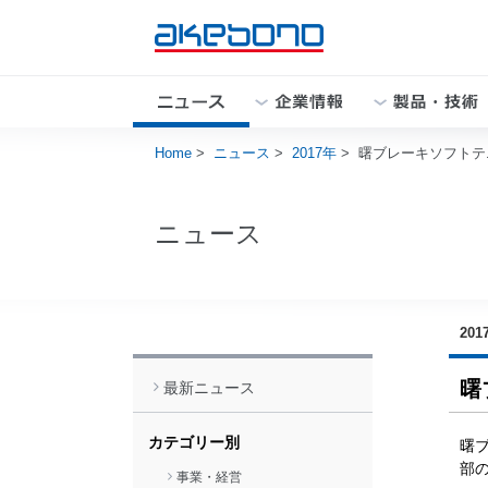
Home
>
ニュース
>
2017年
>
曙ブレーキソフトテ
企業情報トップ
製品・技術トップ
株主・投資家の皆様へトップ
サステナビリティトップ
採用情報トップ
ニュース
閉じる
201
閉じる
曙
最新ニュース
閉じる
閉じる
カテゴリー別
曙
部の
事業・経営