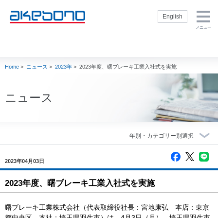
English
メニュー
企業情報トップ
製品・技術トッ
株主・投資家の
サステナビリテ
採用情報トップ
プ
皆様へトップ
ィトップ
企業情報トップ
製品・技術トップ
株主・投資家の皆
サステナビリティ
採用情報トップ
社長挨拶
新卒採用サイト
Home
>
ニュース
>
2023年
>
2023年度、曙ブレーキ工業入社式を実施
様へトップ
トップ
ブレーキを知る
経営方針
サステナビリテ
会社概要
通年採用（キャ
ィ方針
製品
内部統制
リア採用）
理念・方針
閉じる
E：環境
ニュース
補修品
財務・業績
インターンシッ
社名の由来・ロ
S：社会
プ
ゴ
モータースポー
IR資料室
ツ
G：ガバナンス
役員一覧
株式情報
製品技術
人権の尊重
事業概要
電子公告
生産技術
TCFD提言に基
曙ブレーキグル
IRカレンダー
づく情報開示
ープの歴史
調達
akebono用語集
2023年04月03日
CSR社内推進
グループ企業
Ai-
よくいただくご
閉じる
状況
Museum（ブレ
2023年度、曙ブレーキ工業入社式を実施
会社案内 ダウ
質問
ーキ博物館）
スポーツ活動
ンロード
株主・投資家情
閉じる
Ai-Ring（テス
akebono会社紹
報に関するお問
曙ブレーキ工業株式会社（代表取締役社長：宮地康弘 本店：東京
トコース）
介
い合わせ
都中央区 本社：埼玉県羽生市）は、4月3日（月）、埼玉県羽生市