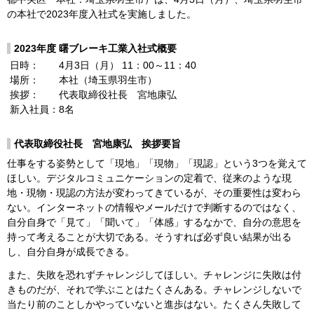
閉じる
モビリティショ
の本社で2023年度入社式を実施しました。
IRメール配信サ
ー
ービス
閉じる
免責事項
2023年度 曙ブレーキ工業入社式概要
日時：
4月3日（月） 11：00～11：40
IRサイトマップ
場所：
本社（埼玉県羽生市）
挨拶：
代表取締役社長 宮地康弘
新入社員：
8名
代表取締役社長 宮地康弘 挨拶要旨
仕事をする姿勢として「現地」「現物」「現認」という3つを覚えて
ほしい。デジタルコミュニケーションの定着で、従来のような現
地・現物・現認の方法が変わってきているが、その重要性は変わら
ない。インターネットの情報やメールだけで判断するのではなく、
自分自身で「見て」「聞いて」「体感」するなかで、自分の意思を
持って考えることが大切である。そうすれば必ず良い結果が出る
し、自分自身が成長できる。
また、失敗を恐れずチャレンジしてほしい。チャレンジに失敗は付
きものだが、それで学ぶことはたくさんある。チャレンジしないで
当たり前のことしかやっていないと進歩はない。たくさん失敗して