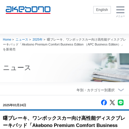
English
メニュー
企業情報トップ
製品・技術トッ
株主・投資家の
サステナビリテ
採用情報トップ
プ
皆様へトップ
ィトップ
企業情報トップ
製品・技術トップ
株主・投資家の皆
サステナビリティ
採用情報トップ
社長挨拶
新卒採用サイト
Home
>
ニュース
>
2025年
>
曙ブレーキ、ワンボックスカー向け高性能ディスクブレ
様へトップ
トップ
ブレーキを知る
経営方針
サステナビリテ
会社概要
通年採用（キャ
ーキパッド「Akebono Premium Comfort Business Edition （APC Business Edition）」
ィ方針
製品
内部統制
リア採用）
を新発売
理念・方針
閉じる
E：環境
補修品
財務・業績
インターンシッ
社名の由来・ロ
S：社会
プ
ゴ
モータースポー
IR資料室
ニュース
ツ
G：ガバナンス
役員一覧
株式情報
製品技術
人権の尊重
事業概要
電子公告
生産技術
TCFD提言に基
曙ブレーキグル
IRカレンダー
づく情報開示
ープの歴史
調達
akebono用語集
CSR社内推進
グループ企業
Ai-
よくいただくご
閉じる
状況
2025年03月24日
Museum（ブレ
会社案内 ダウ
質問
ーキ博物館）
スポーツ活動
ンロード
株主・投資家情
曙ブレーキ、ワンボックスカー向け高性能ディスクブレ
閉じる
Ai-Ring（テス
akebono会社紹
報に関するお問
ーキパッド「Akebono Premium Comfort Business
トコース）
介
い合わせ