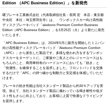
閉じる
Edition （APC Business Edition）」を新発売
モビリティショ
IRメール配信サ
ー
ービス
曙ブレーキ工業株式会社（代表取締役社長：長岡 宏 本店：東京都
閉じる
免責事項
中央区 本社：埼玉県羽生市）は、 ワンボックスカー向け高性能
IRサイトマップ
ディスクブレーキパッド「akebono Premium Comfort Business
Edition（APC Business Edition）」を3月25日（火）より新たに発売
いたします。
「APC Business Edition」は、2024年5月に販売を開始したミニバン
向け高性能ディスクブレーキパッド「Akebono Premium Comfort
（APC）」から派生した製品です。多様な使われ方をするワンボッ
クスカーをターゲットに、ご家族やご友人とのレジャーユースはも
ちろんのこと、商用車特有のハードユースにおいても「効き」と
「快適性」を確保することを追求しました。フロントパッドを交換
するだけで「APC」の持つ確かな制動力と安定感を体感していただ
けます。
ブレーキの効き性能は当社スタンダード製品から約30％アップを実
現。加えて、当社スタンダード製品に備わっている鳴き耐性や低ダ
スト性もさらに向上しており、お客様に上質で快適なドライビング
を提供します。