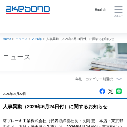
English
メニュー
企業情報トップ
製品・技術トッ
株主・投資家の
サステナビリテ
採用情報トップ
プ
皆様へトップ
ィトップ
企業情報トップ
製品・技術トップ
株主・投資家の皆
サステナビリティ
採用情報トップ
社長挨拶
新卒採用サイト
Home
>
ニュース
>
2026年
>
人事異動（2026年6月24日付）に関するお知らせ
様へトップ
トップ
ブレーキを知る
経営方針
サステナビリテ
会社概要
通年採用（キャ
ィ方針
製品
内部統制
リア採用）
理念・方針
閉じる
E：環境
ニュース
補修品
財務・業績
インターンシッ
社名の由来・ロ
S：社会
プ
ゴ
モータースポー
IR資料室
ツ
G：ガバナンス
役員一覧
株式情報
製品技術
人権の尊重
事業概要
電子公告
生産技術
TCFD提言に基
曙ブレーキグル
IRカレンダー
づく情報開示
ープの歴史
調達
akebono用語集
2026年06月22日
CSR社内推進
グループ企業
Ai-
よくいただくご
閉じる
状況
Museum（ブレ
人事異動（2026年6月24日付）に関するお知らせ
会社案内 ダウ
質問
ーキ博物館）
スポーツ活動
ンロード
株主・投資家情
閉じる
Ai-Ring（テス
akebono会社紹
報に関するお問
曙ブレーキ工業株式会社（代表取締役社長：長岡 宏 本店：東京都
トコース）
介
い合わせ
中央区 本社：埼玉県羽生市）は、
2026年6月24日付
人事異動につ