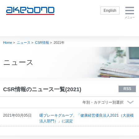
English
メニュー
企業情報トップ
製品・技術トッ
株主・投資家の
サステナビリテ
採用情報トップ
プ
皆様へトップ
ィトップ
企業情報トップ
製品・技術トップ
株主・投資家の皆
サステナビリティ
採用情報トップ
社長挨拶
新卒採用サイト
Home
>
ニュース
>
CSR情報
>
2021年
様へトップ
トップ
ブレーキを知る
経営方針
サステナビリテ
会社概要
通年採用（キャ
ィ方針
製品
内部統制
リア採用）
理念・方針
閉じる
E：環境
ニュース
補修品
財務・業績
インターンシッ
社名の由来・ロ
S：社会
プ
ゴ
モータースポー
IR資料室
ツ
G：ガバナンス
役員一覧
株式情報
製品技術
人権の尊重
事業概要
電子公告
CSR情報のニュース一覧(2021)
RSS
生産技術
TCFD提言に基
曙ブレーキグル
IRカレンダー
づく情報開示
ープの歴史
調達
akebono用語集
CSR社内推進
グループ企業
Ai-
よくいただくご
閉じる
状況
Museum（ブレ
2021年03月05日
曙ブレーキグループ、「健康経営優良法人2021（大規模
会社案内 ダウ
質問
ーキ博物館）
スポーツ活動
法人部門）」に認定
ンロード
株主・投資家情
閉じる
Ai-Ring（テス
akebono会社紹
報に関するお問
トコース）
介
い合わせ