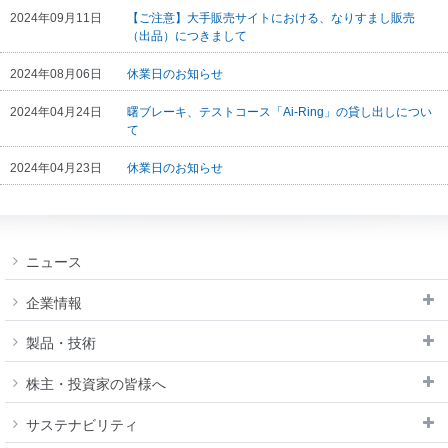
閉じる
モビリティショ
2024年09月11日
【ご注意】大手販売サイトにおける、なりすまし販売
IRメール配信サ
ー
（出品）につきまして
ービス
閉じる
免責事項
2024年08月06日
休業日のお知らせ
IRサイトマップ
2024年04月24日
曙ブレーキ、テストコース「Ai-Ring」の貸し出しについ
て
2024年04月23日
休業日のお知らせ
ニュース
企業情報
製品・技術
株主・投資家の皆様へ
サステナビリティ