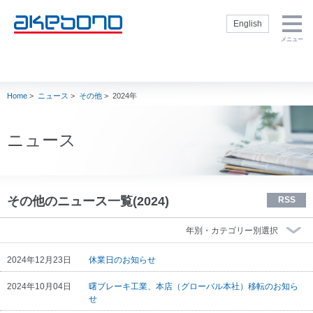
English
メニュー
企業情報トップ
製品・技術トッ
株主・投資家の
サステナビリテ
採用情報トップ
プ
皆様へトップ
ィトップ
企業情報トップ
製品・技術トップ
株主・投資家の皆
サステナビリティ
採用情報トップ
社長挨拶
新卒採用サイト
Home
>
ニュース
>
その他
>
2024年
様へトップ
トップ
ブレーキを知る
経営方針
サステナビリテ
会社概要
通年採用（キャ
ィ方針
製品
内部統制
リア採用）
理念・方針
閉じる
E：環境
ニュース
補修品
財務・業績
インターンシッ
社名の由来・ロ
S：社会
プ
ゴ
モータースポー
IR資料室
ツ
G：ガバナンス
役員一覧
株式情報
製品技術
人権の尊重
事業概要
電子公告
その他のニュース一覧(2024)
RSS
生産技術
TCFD提言に基
曙ブレーキグル
IRカレンダー
づく情報開示
ープの歴史
調達
akebono用語集
CSR社内推進
グループ企業
Ai-
よくいただくご
閉じる
状況
Museum（ブレ
2024年12月23日
休業日のお知らせ
会社案内 ダウ
質問
ーキ博物館）
スポーツ活動
ンロード
株主・投資家情
2024年10月04日
曙ブレーキ工業、本店（グローバル本社）移転のお知ら
閉じる
Ai-Ring（テス
akebono会社紹
報に関するお問
せ
トコース）
介
い合わせ