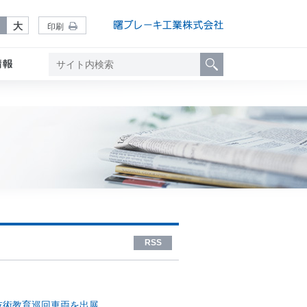
中
大
印刷
RSS
技術教育巡回車両を出展