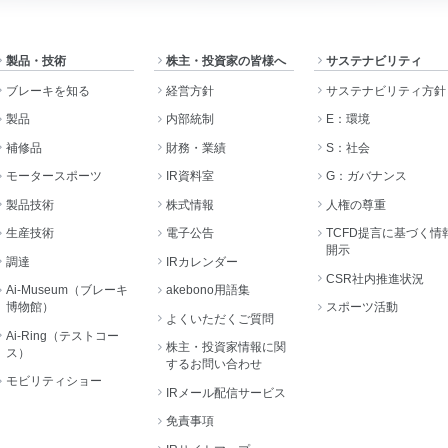
製品・技術
株主・投資家の皆様へ
サステナビリティ
ブレーキを知る
経営方針
サステナビリティ方針
製品
内部統制
E：環境
補修品
財務・業績
S：社会
モータースポーツ
IR資料室
G：ガバナンス
製品技術
株式情報
人権の尊重
生産技術
電子公告
TCFD提言に基づく情
開示
調達
IRカレンダー
CSR社内推進状況
Ai-Museum（ブレーキ
akebono用語集
博物館）
スポーツ活動
よくいただくご質問
Ai-Ring（テストコー
株主・投資家情報に関
ス）
するお問い合わせ
モビリティショー
IRメール配信サービス
免責事項