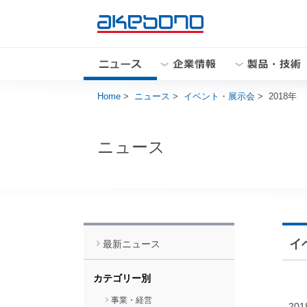
Home
>
ニュース
>
イベント・展示会
>
2018年
企業情報トップ
製品・技術トップ
株主・投資家の皆様へトップ
サステナビリティトップ
採用情報トップ
ニュース
閉じる
閉じる
イ
最新ニュース
閉じる
閉じる
カテゴリー別
事業・経営
20