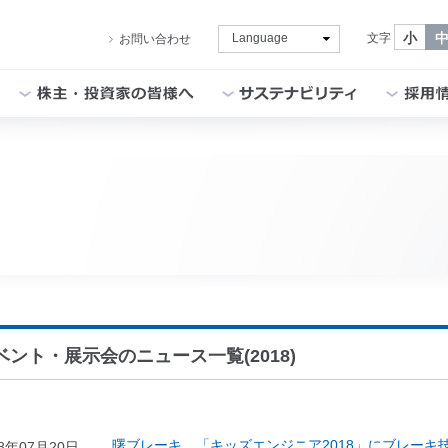
小
文字
お問い合わせ
社長挨拶
ブレーキを知る
経営方針
サステナビリティ方針
新卒採用サイト
会社概要
製品
内部統制
E：環境
通年採用（キャリア採用）
理念・方針
補修品
財務・業績
S：社会
インターンシップ
社名の由来・ロゴ
モータースポーツ
IR資料室
G：ガバナンス
役員一覧
製品技術
株式情報
人権の尊重
事業概要
生産技術
電子公告
TCFD提言に基づく情報開示
曙ブレーキグループの歴史
調達
IRカレンダー
CSR社内推進状況
ベント・展示会のニュース一覧(2018)
グループ企業
Ai-Museum（ブレーキ博物館）
akebono用語集
スポーツ活動
会社案内 ダウンロード
Ai-Ring（テストコース）
よくいただくご質問
akebono会社紹介
モビリティショー
株主・投資家情報に関するお問い合わせ
曙ブレーキ、「キッズエンジニア2018」にブレーキ
18年07月20日